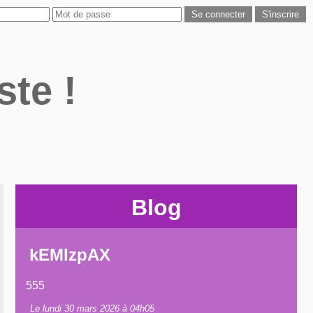
ste !
Blog
kEMlzpAX
555
Le lundi 30 mars 2026 à 04h05