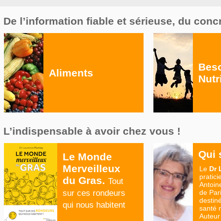
De l’information fiable et sérieuse, du conc
Bes
Aliments
Nutr
L’indispensable à avoir chez vous !
Qui 
Le Monde
Merveilleux
Le
Dr
pratic
du Gras.
Tout
Antoine
sur ces rondeurs
de Pari
destin
qui nous habitent
santé m
Auteur