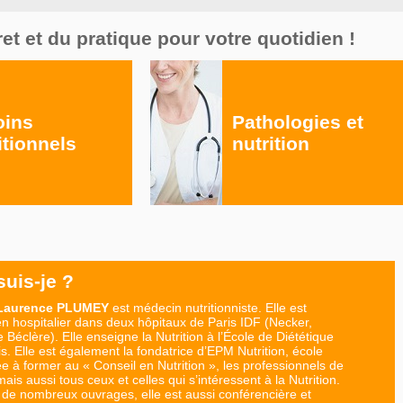
ret et du pratique pour votre quotidien !
oins
Pathologies et
itionnels
nutrition
suis-je ?
 Laurence PLUMEY
est médecin nutritionniste. Elle est
ien hospitalier dans deux hôpitaux de Paris IDF (Necker,
 Béclère). Elle enseigne la Nutrition à l’École de Diététique
s. Elle est également la fondatrice d’EPM Nutrition, école
ée à former au « Conseil en Nutrition », les professionnels de
ais aussi tous ceux et celles qui s’intéressent à la Nutrition.
 de nombreux ouvrages, elle est aussi conférencière et